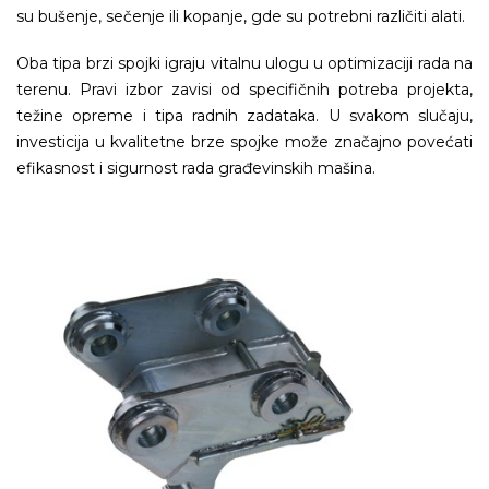
su bušenje, sečenje ili kopanje, gde su potrebni različiti alati.
Oba tipa brzi spojki igraju vitalnu ulogu u optimizaciji rada na
terenu. Pravi izbor zavisi od specifičnih potreba projekta,
težine opreme i tipa radnih zadataka. U svakom slučaju,
investicija u kvalitetne brze spojke može značajno povećati
efikasnost i sigurnost rada građevinskih mašina.