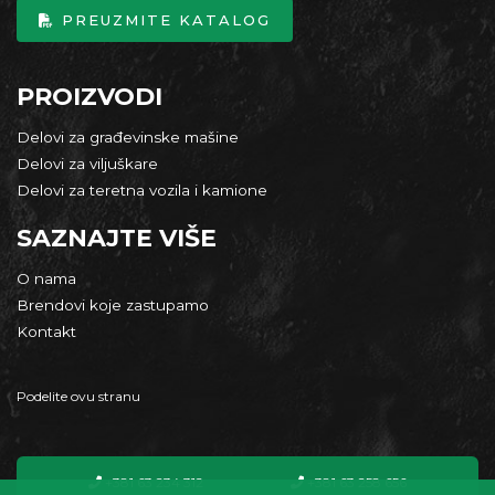
PREUZMITE KATALOG
PROIZVODI
Delovi za građevinske mašine
Delovi za viljuškare
Delovi za teretna vozila i kamione
SAZNAJTE VIŠE
O nama
Brendovi koje zastupamo
Kontakt
Podelite ovu stranu
+381 63 234 312
+381 63 258 656