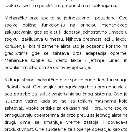
svaka sa svojim specifičnim prednostima i aplikacijama.
Mehaničke brze spojke su jednostavne i pouzdane. Ove
spojke obično funkcionišu na principu mehaničkog
zaključavanja, gde se alat ili dodatak jednostavno umeće u
spojku i zaključava u mestu. Njihova prednost leži u lakoći
korišćenja i brzini zamene alata, što je posebno korisno na
gradilištima gde se zahteva brza adaptacija opreme.
Mehaničke spojke su često lakše i jeftinije, čineći ih
popularnim izborom za osnovne aplikacije.
S druge strane, hidraulične brze spojke nude dodatnu snagu
i fleksibilnost. Ove spojke omogućavaju brzu promenu alata
bez potrebe za isključivanjem hidrauličnog sistema. Ovo je
izuzetno važno kada se radi sa teškim mašinama koje
zahtevaju visoke pritiske za efikasan rad. Hidraulične spojke
omogućavaju operaterima da brzo pređu sa jednog alata na
drugi, čime se smanjuje vreme zastoja i povećava
produktivnost. One su idealne za složenije operacije, kao što