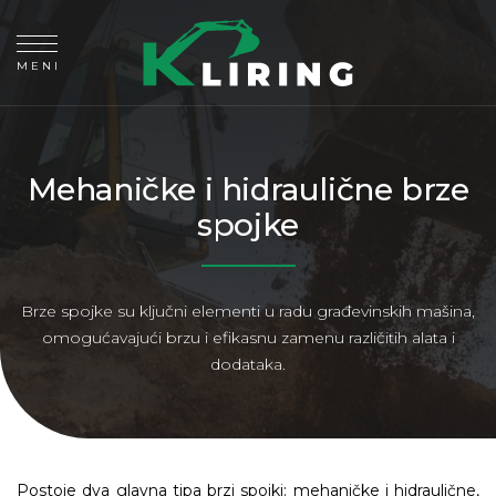
MENI
Mehaničke i hidraulične brze
spojke
Brze spojke su ključni elementi u radu građevinskih mašina,
omogućavajući brzu i efikasnu zamenu različitih alata i
dodataka.
Postoje dva glavna tipa brzi spojki: mehaničke i hidraulične,