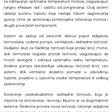
za održavanje optimalne temperature motora, osiguravajući
njegov efikasan rad i zaštitu od pregrevanja. Ovaj sistem
uklanja suvišnu toplotu koja nastaje tokom sagorevanja
goriva, čime se sprečavaju potencijalna oštećenja motora i
drugih povezanih komponenti.
Sistem se sastoji od osnovnih delova poput radijatora,
termostata, vodene pumpe, ventilatora i rashladne tečnosti.
Radijator služi za hlađenje tečnosti koja prolazi kroz motor,
dok termostat reguliše protok tečnosti, osiguravajući da
motor dostigne i održava optimalnu radnu temperaturu.
Vodena pumpa obezbeđuje cirkulaciju tečnosti kroz ceo
sistem, dok ventilator dodatno pomaže u odvođenju
toplote, posebno u uslovima visoke temperature ili velikog
opterećenja.
Korišćenje visokokvalitetne rashladne tečnosti, koja je
otporna na smrzavanje i koroziju, ključno je za dugotrajnost
sistema. Redovna provera nivoa tečnosti, čišćenje radijatora