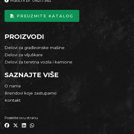
Matični br. 06217362
PREUZMITE KATALOG
PROIZVODI
Delovi za građevinske mašine
Delovi za viljuškare
Delovi za teretna vozila i kamione
SAZNAJTE VIŠE
O nama
Brendovi koje zastupamo
Kontakt
Podelite ovu stranu