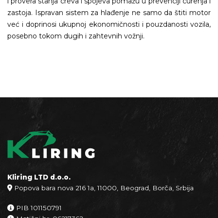
i provera stanja creva i spojeva pomažu u prevenciji curenja i
zastoja. Ispravan sistem za hlađenje ne samo da štiti motor
već i doprinosi ukupnoj ekonomičnosti i pouzdanosti vozila,
posebno tokom dugih i zahtevnih vožnji.
Kliring LTD d.o.o.
Popova bara nova 216 1a, 11000, Beograd, Borča, Srbija
PIB 101150791