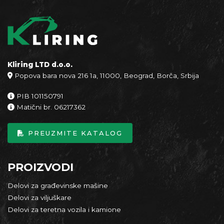
Kliring LTD d.o.o.
Popova bara nova 216 1a, 11000, Beograd, Borča, Srbija
PIB 101150791
Matični br. 06217362
PREUZMITE KATALOG
PROIZVODI
Delovi za građevinske mašine
Delovi za viljuškare
Delovi za teretna vozila i kamione