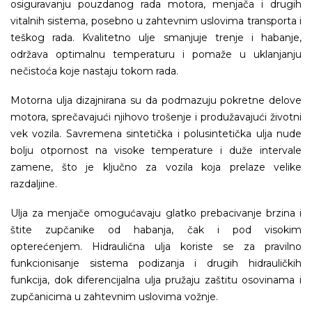
osiguravanju pouzdanog rada motora, menjača i drugih
vitalnih sistema, posebno u zahtevnim uslovima transporta i
teškog rada. Kvalitetno ulje smanjuje trenje i habanje,
održava optimalnu temperaturu i pomaže u uklanjanju
nečistoća koje nastaju tokom rada.
Motorna ulja dizajnirana su da podmazuju pokretne delove
motora, sprečavajući njihovo trošenje i produžavajući životni
vek vozila. Savremena sintetička i polusintetička ulja nude
bolju otpornost na visoke temperature i duže intervale
zamene, što je ključno za vozila koja prelaze velike
razdaljine.
Ulja za menjače omogućavaju glatko prebacivanje brzina i
štite zupčanike od habanja, čak i pod visokim
opterećenjem. Hidraulična ulja koriste se za pravilno
funkcionisanje sistema podizanja i drugih hidrauličkih
funkcija, dok diferencijalna ulja pružaju zaštitu osovinama i
zupčanicima u zahtevnim uslovima vožnje.