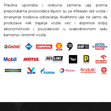
Pravilna upotreba i redovna zamena ulja prema
preporukama proizvođača ključni su za efikasan rad vozila i
smanjenje troškova održavanja. Kvalitetno ulje ne samo da
produžava vek trajanja vozila već i doprinosi boljoj
ekonomičnosti i pouzdanosti u svakodnevnom radu
kamiona i teretnih vozila.