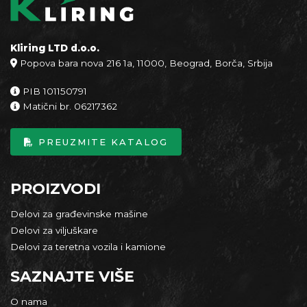
Kliring LTD d.o.o.
Popova bara nova 216 1a, 11000, Beograd, Borča, Srbija
PIB 101150791
Matični br. 06217362
PREUZMITE KATALOG
PROIZVODI
Delovi za građevinske mašine
Delovi za viljuškare
Delovi za teretna vozila i kamione
SAZNAJTE VIŠE
O nama