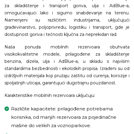
za skladištenje i transport goriva, ulja i AdBlue-a,
omogućavajući lako i sigurno snabdevanje na terenu.
Namenjeni su različitim industrijama, uključujući
građevinarstvo, poljoprivredu, logistiku i transport, gde je
dostupnost goriva i tečnosti ključna za neprekidan rad.
Naša ponuda mobilnih rezervoara obuhvata
visokokvalitetne modele, prilagođene za skladištenje
benzina, dizela, ulja i AdBlue-a, u skladu s najvišim
standardima bezbednosti i ekoloških propisa. Izrađeni su od
izdržljivih materijala koji pružaju zaštitu od curenja, korozije i
spoljašnjih uticaja, garantujući dugotrajnu pouzdanost.
Karakteristike mobilnih rezervoara uključuju:
Različite kapacitete: prilagođene potrebama
korisnika, od manjih rezervoara za pojedinačne
mašine do velikih za voznoparkove.