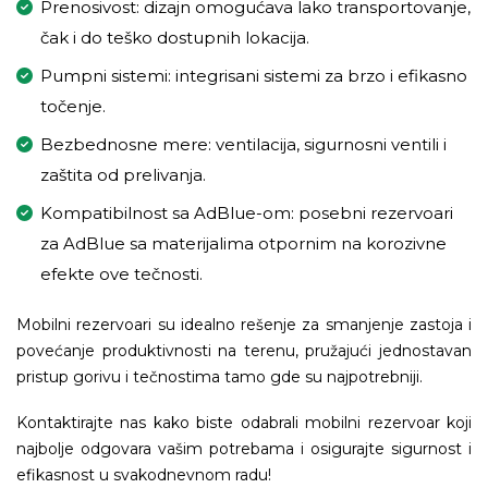
Prenosivost: dizajn omogućava lako transportovanje,
čak i do teško dostupnih lokacija.
Pumpni sistemi: integrisani sistemi za brzo i efikasno
točenje.
Bezbednosne mere: ventilacija, sigurnosni ventili i
zaštita od prelivanja.
Kompatibilnost sa AdBlue-om: posebni rezervoari
za AdBlue sa materijalima otpornim na korozivne
efekte ove tečnosti.
Mobilni rezervoari su idealno rešenje za smanjenje zastoja i
povećanje produktivnosti na terenu, pružajući jednostavan
pristup gorivu i tečnostima tamo gde su najpotrebniji.
Kontaktirajte nas kako biste odabrali mobilni rezervoar koji
najbolje odgovara vašim potrebama i osigurajte sigurnost i
efikasnost u svakodnevnom radu!