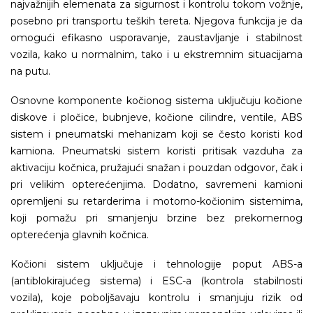
najvažnijih elemenata za sigurnost i kontrolu tokom vožnje,
posebno pri transportu teških tereta. Njegova funkcija je da
omogući efikasno usporavanje, zaustavljanje i stabilnost
vozila, kako u normalnim, tako i u ekstremnim situacijama
na putu.
Osnovne komponente kočionog sistema uključuju kočione
diskove i pločice, bubnjeve, kočione cilindre, ventile, ABS
sistem i pneumatski mehanizam koji se često koristi kod
kamiona. Pneumatski sistem koristi pritisak vazduha za
aktivaciju kočnica, pružajući snažan i pouzdan odgovor, čak i
pri velikim opterećenjima. Dodatno, savremeni kamioni
opremljeni su retarderima i motorno-kočionim sistemima,
koji pomažu pri smanjenju brzine bez prekomernog
opterećenja glavnih kočnica.
Kočioni sistem uključuje i tehnologije poput ABS-a
(antiblokirajućeg sistema) i ESC-a (kontrola stabilnosti
vozila), koje poboljšavaju kontrolu i smanjuju rizik od