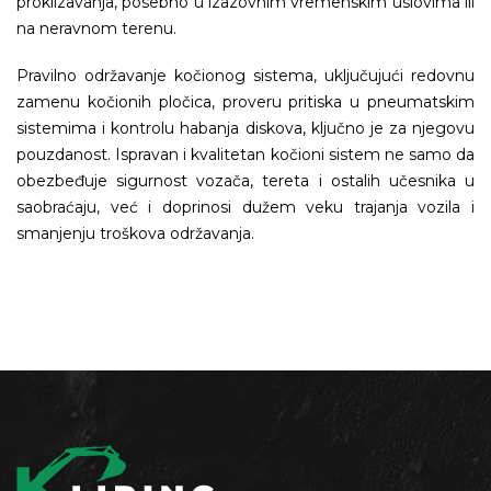
proklizavanja, posebno u izazovnim vremenskim uslovima ili
na neravnom terenu.
Pravilno održavanje kočionog sistema, uključujući redovnu
zamenu kočionih pločica, proveru pritiska u pneumatskim
sistemima i kontrolu habanja diskova, ključno je za njegovu
pouzdanost. Ispravan i kvalitetan kočioni sistem ne samo da
obezbeđuje sigurnost vozača, tereta i ostalih učesnika u
saobraćaju, već i doprinosi dužem veku trajanja vozila i
smanjenju troškova održavanja.