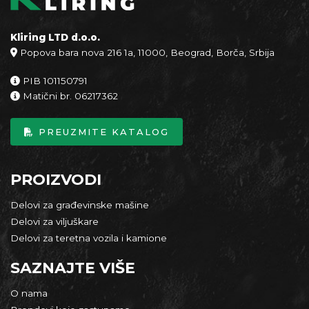
Kliring LTD d.o.o.
Popova bara nova 216 1a, 11000, Beograd, Borča, Srbija
PIB 101150791
Matični br. 06217362
PREUZMITE KATALOG
PROIZVODI
Delovi za građevinske mašine
Delovi za viljuškare
Delovi za teretna vozila i kamione
SAZNAJTE VIŠE
O nama