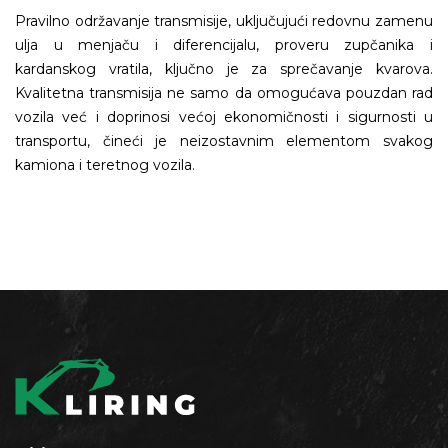
Pravilno održavanje transmisije, uključujući redovnu zamenu
ulja u menjaču i diferencijalu, proveru zupčanika i
kardanskog vratila, ključno je za sprečavanje kvarova.
Kvalitetna transmisija ne samo da omogućava pouzdan rad
vozila već i doprinosi većoj ekonomičnosti i sigurnosti u
transportu, čineći je neizostavnim elementom svakog
kamiona i teretnog vozila.