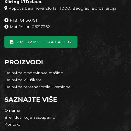
Kliring LTD d.o.o.
Popova bara nova 216 1a, 11000, Beograd, Borča, Srbija
PIB 101150791
Matični br. 06217362
PREUZMITE KATALOG
PROIZVODI
Delovi za građevinske mašine
Delovi za viljuškare
Delovi za teretna vozila i kamione
SAZNAJTE VIŠE
O nama
Brendovi koje zastupamo
Kontakt