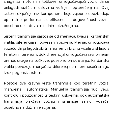
snage sa motora na točkove, omogućavajući vozilu da se
prilagodi različitim uslovima vožnje i opterećenjima. Ovaj
sistem uključuje niz komponenti koje zajedno obezbeđuju
optimalne performanse, efikasnost i dugovečnost vozila,
posebno u zahtevnim radnim okruženjima.
Sistem transmisije sastoji se od menjača, kvačila, kardanskih
vratila, diferencijala i povezanih osovina. Menjač omogućava
vozaču da prilagodi obrtni moment i brzinu vozila u skladu s
teretom i terenom, dok diferencijal omogućava ravnomeran
prenos snage na točkove, posebno pri skretanju. Kardanska
vratila povezuju menjač sa diferencijalom, prenoseći snagu
kroz pogonski sistem.
Postoje dve glavne vrste transmisije kod teretnih vozila:
manuelna i automatska. Manuelna transmisija nudi veću
kontrolu i pouzdanost u teškim uslovima, dok automatska
transmisija olakšava vožnju i smanjuje zamor vozača,
posebno na dužim relacijama.