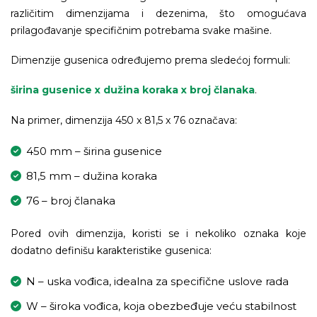
različitim dimenzijama i dezenima, što omogućava
prilagođavanje specifičnim potrebama svake mašine.
Dimenzije gusenica određujemo prema sledećoj formuli:
širina gusenice x dužina koraka x broj članaka
.
Na primer, dimenzija 450 x 81,5 x 76 označava:
450 mm – širina gusenice
81,5 mm – dužina koraka
76 – broj članaka
Pored ovih dimenzija, koristi se i nekoliko oznaka koje
dodatno definišu karakteristike gusenica:
N – uska vođica, idealna za specifične uslove rada
W – široka vođica, koja obezbeđuje veću stabilnost