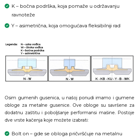
K – bočna podrška, koja pomaže u održavanju
ravnoteže
Y – asimetrična, koja omogućava fleksibilniji rad
Osim gumenih gusenica, u našoj ponudi imamo i gumene
obloge za metalne gusenice. Ove obloge su savršene za
dodatnu zaštitu i poboljšanje performansi mašine. Postoje
dve vrste kačenja koje možete izabrati:
Bolt on – gde se obloga pričvršćuje na metalnu