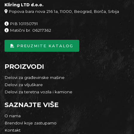
Kliring LTD d.o.o.
RT2309633 AIRMAN AX16-2N('2002) 230X96X33
Popova bara nova 216 1a, 11000, Beograd, Borča, Srbija
RT2309633 AIRMAN AX16CBL-3 230X96X33
PIB 101150791
Matični br. 06217362
RT2309633 AIRMAN AX17 230X96X33
PREUZMITE KATALOG
RT2309633 AIRMAN AX17-2 230X96X33
RT2309633 AIRMAN AX17-2N 230X96X33
PROIZVODI
RT2309633 AIRMAN AX17CGL-2N 230X96X33
Delovi za građevinske mašine
Delovi za viljuškare
RT2309635 AIRMAN AX17U 230X96X35
Delovi za teretna vozila i kamione
RT30052572N AIRMAN AX18-2 250X52,5X73
SAZNAJTE VIŠE
RT2609641 AIRMAN AX20U 250X96X41
O nama
Brendovi koje zastupamo
RT30010938N AIRMAN AX20UR 250X107X38
Kontakt