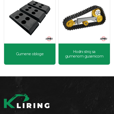
RT1807237 AIRMAN AX08-2KT 180X72X37
RT1807237 AIRMAN AX08GL-2 180X72X37
RT1807240 AIRMAN AX10U 180X72X40
RT2309631 AIRMAN AX12 230X96X31
RT2309631 AIRMAN AX12-2 230X96X31
Hodni stroj sa
Gumene obloge
gumenom gusenicom
RT2309631 AIRMAN AX15 230X96X31
RT2309631 AIRMAN AX15-2 230X96X31
RT2309631 AIRMAN AX15U 230X96X31
RT2309633 AIRMAN AX16 230X96X33
RT2309633 AIRMAN AX16-2 230X96X33