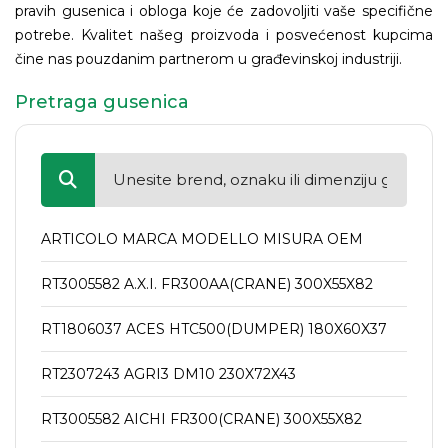
pravih gusenica i obloga koje će zadovoljiti vaše specifične
potrebe. Kvalitet našeg proizvoda i posvećenost kupcima
čine nas pouzdanim partnerom u građevinskoj industriji.
Pretraga gusenica
ARTICOLO MARCA MODELLO MISURA OEM
RT3005582 A.X.I. FR300AA(CRANE) 300X55X82
RT1806037 ACES HTC500(DUMPER) 180X60X37
RT2307243 AGRI3 DM10 230X72X43
RT3005582 AICHI FR300(CRANE) 300X55X82