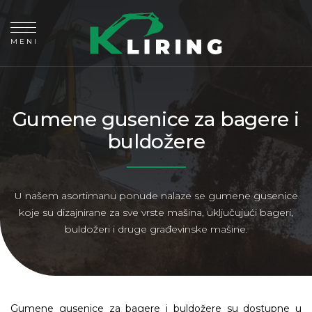
MENI
Gumene gusenice za bagere i
buldožere
U našem asortimanu ponude nalaze se gumene gusenice
koje su dizajnirane za sve vrste mašina, uključujući bageri,
buldožeri i druge građevinske mašine.
Gumene gusenice za bagere i buldožere su dostupne u