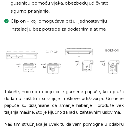
gusenicu pomoću vijaka, obezbeđujući čvrsto i
sigurno prianjanje.
Clip on – koji omogućava bržu i jednostavniju
instalaciju bez potrebe za dodatnim alatima.
Takođe, nudimo i opciju cele gumene papuče, koja pruža
dodatnu zaštitu i smanjuje troškove održavanja. Gumene
papuče su dizajnirane da smanje habanje i produže vek
trajanja mašine, što je ključno za rad u zahtevnim uslovima.
Naš tim stručnjaka je uvek tu da vam pomogne u odabiru