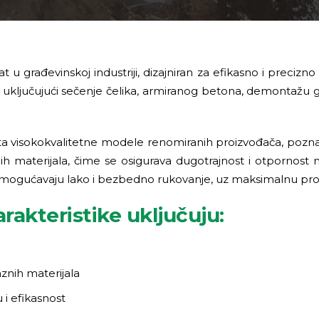
at u građevinskoj industriji, dizajniran za efikasno i preciz
ključujući sečenje čelika, armiranog betona, demontažu gr
sokokvalitetne modele renomiranih proizvođača, poznate po 
ih materijala, čime se osigurava dugotrajnost i otpornost 
e omogućavaju lako i bezbedno rukovanje, uz maksimalnu pro
rakteristike uključuju:
znih materijala
i efikasnost