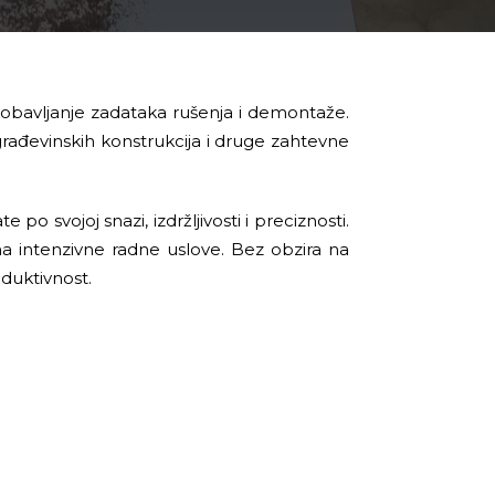
no obavljanje zadataka rušenja i demontaže.
ađevinskih konstrukcija i druge zahtevne
svojoj snazi, izdržljivosti i preciznosti.
na intenzivne radne uslove. Bez obzira na
duktivnost.