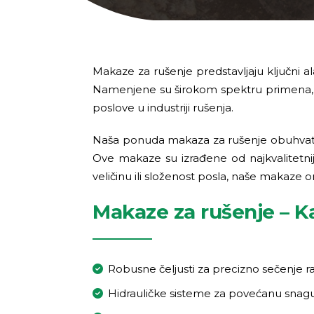
Makaze za rušenje predstavljaju ključni al
Namenjene su širokom spektru primena, u
poslove u industriji rušenja.
Naša ponuda makaza za rušenje obuhvata vi
Ove makaze su izrađene od najkvalitetnij
veličinu ili složenost posla, naše makaz
Makaze za rušenje – Ka
Robusne čeljusti za precizno sečenje ra
Hidrauličke sisteme za povećanu snagu 