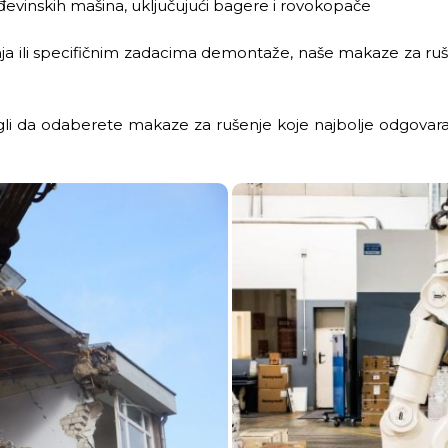
ađevinskih mašina, uključujući bagere i rovokopače
nja ili specifičnim zadacima demontaže, naše makaze za ruše
i da odaberete makaze za rušenje koje najbolje odgovara