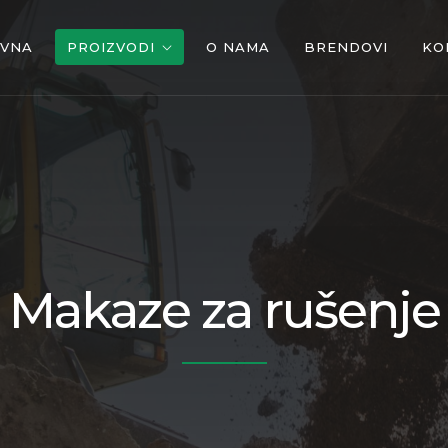
OVNA
PROIZVODI
O NAMA
BRENDOVI
KO
Makaze za rušenje