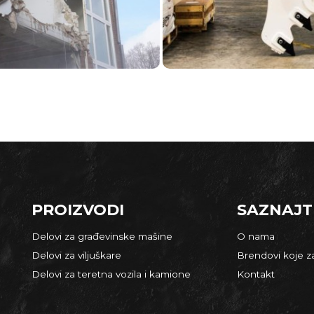
PROIZVODI
SAZNAJT
Delovi za građevinske mašine
O nama
Delovi za viljuškare
Brendovi koje 
Delovi za teretna vozila i kamione
Kontakt