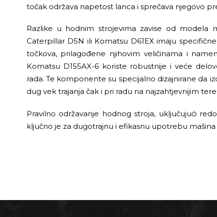
točak održava napetost lanca i sprečava njegovo pr
Razlike u hodnim strojevima zavise od modela m
Caterpillar D5N ili Komatsu D61EX imaju specifične d
točkova, prilagođene njihovim veličinama i namen
Komatsu D155AX-6 koriste robustnije i veće delo
rada. Te komponente su specijalno dizajnirane da iz
dug vek trajanja čak i pri radu na najzahtjevnijim ter
Pravilno održavanje hodnog stroja, uključujući re
ključno je za dugotrajnu i efikasnu upotrebu mašina