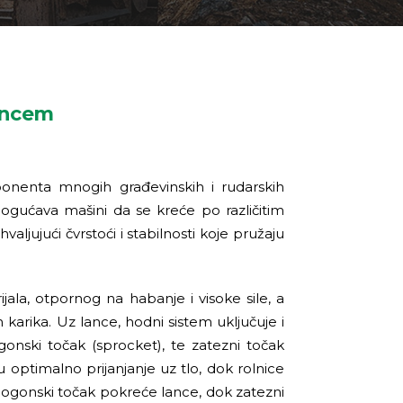
lancem
onenta mnogih građevinskih i rudarskih
ogućava mašini da se kreće po različitim
aljujući čvrstoći i stabilnosti koje pružaju
ijala, otpornog na habanje i visoke sile, a
karika. Uz lance, hodni sistem uključuje i
ogonski točak (sprocket), te zatezni točak
u optimalno prijanjanje uz tlo, dok rolnice
ogonski točak pokreće lance, dok zatezni