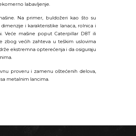
ekomerno labavljenje.
ašine. Na primer, buldožeri kao što su
imenzije i karakteristike lanaca, rolnica i
i. Veće mašine poput Caterpillar D8T ili
ve zbog većih zahteva u teškim uslovima
drže ekstremna opterećenja i da osiguraju
enima.
dovnu proveru i zamenu oštećenih delova,
 sa metalnim lancima.