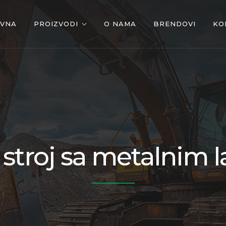
OVNA
PROIZVODI
O NAMA
BRENDOVI
KO
stroj sa metalnim