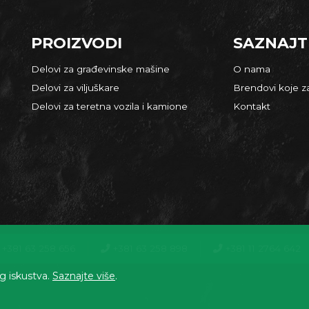
PROIZVODI
SAZNAJT
Delovi za građevinske mašine
O nama
Delovi za viljuškare
Brendovi koje 
Delovi za teretna vozila i kamione
Kontakt
+381 63 258 656
+381 63 258 898
+381 11 2764 642
og iskustva.
Saznajte više
.