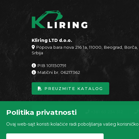
Kliring LTD d.o.o.
Popova bara nova 216 1a, 11000, Beograd, Borča,
Srbija
PIB 101150791
Matični br. 06217362
PREUZMITE KATALOG
Politika privatnosti
+381 63 234 312
Ovaj web-sajt koristi kolačiće radi poboljšanja vašeg korisničk