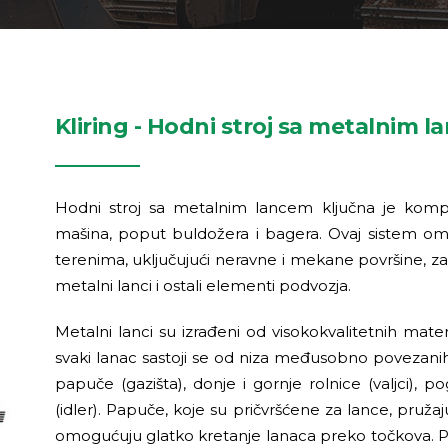
Kliring - Hodni stroj sa metalnim 
Hodni stroj sa metalnim lancem ključna je komp
mašina, poput buldožera i bagera. Ovaj sistem om
terenima, uključujući neravne i mekane površine, zahv
metalni lanci i ostali elementi podvozja.
Metalni lanci su izrađeni od visokokvalitetnih mater
svaki lanac sastoji se od niza međusobno povezanih 
papuče (gazišta), donje i gornje rolnice (valjci), p
(idler). Papuče, koje su pričvršćene za lance, pružaj
omogućuju glatko kretanje lanaca preko točkova. P