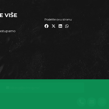
E VIŠE
Podelite ovu stranu
zastupamo
kliring@kliring.net