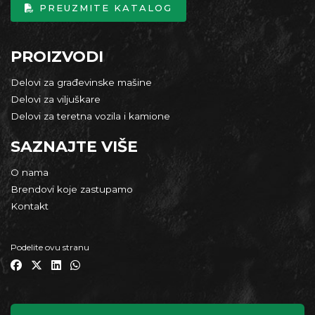
PREUZMITE KATALOG
PROIZVODI
Delovi za građevinske mašine
Delovi za viljuškare
Delovi za teretna vozila i kamione
SAZNAJTE VIŠE
O nama
Brendovi koje zastupamo
Kontakt
Podelite ovu stranu