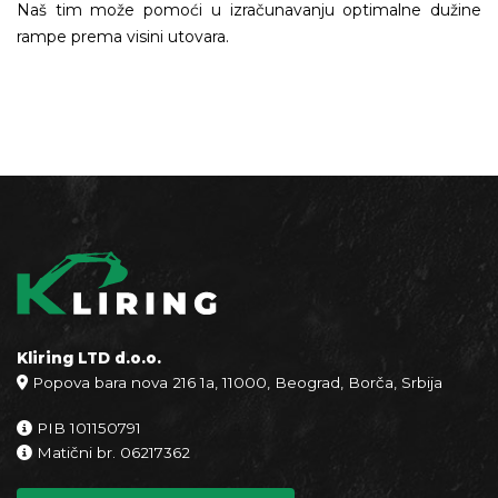
Naš tim može pomoći u izračunavanju optimalne dužine
rampe prema visini utovara.
Kliring LTD d.o.o.
Popova bara nova 216 1a, 11000, Beograd, Borča, Srbija
PIB 101150791
Matični br. 06217362