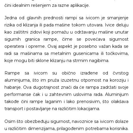
čini idealnim rešenjem za razne aplikacije.
Jedna od glavnih prednosti rampi sa ivicom je smanjenje
rizika od klizanja ili pada mašine tokom utovara. Ivice deluju
kao zaštitni zidovi koji pomažu u održavanju mašine unutar
sigurnih granica rampe, čime se povećava sigurnost
operatera i opreme. Ovaj aspekt je posebno važan kada se
radi sa mašinama sa metalnim gusenicama ili točkovima,
koje mogu biti sklone klizanju na strmim nagibima.
Rampe sa ivicom su obično izrađene od čvrstog
aluminijuma, što im pruža izuzetnu otpornost na koroziju i
habanje. Ova dugotrajnost znači da će rampa zadržati svoje
performanse čak i u zahtevnim uslovima rada. Aluminijum
takođe čini rampe laganim i lako prenosivim, što olakšava
transport i postavljanje na različitim lokacijama.
Osim što obezbeđuju sigurnost, navoznice sa ivicom dolaze
u različitim dimenzijama, prilagođenim potrebama korisnika.