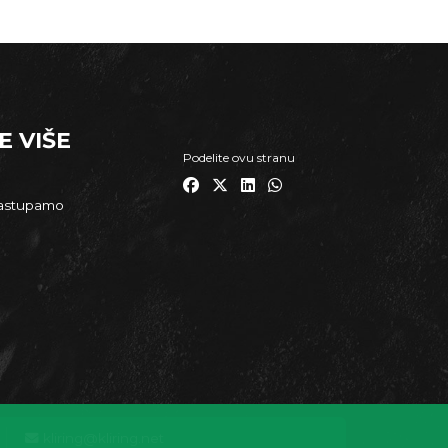
E VIŠE
Podelite ovu stranu
zastupamo
kliring@kliring.net