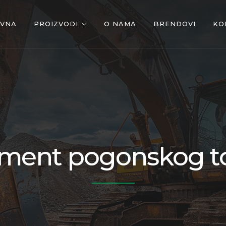
OVNA
PROIZVODI
O NAMA
BRENDOVI
KO
ment pogonskog t