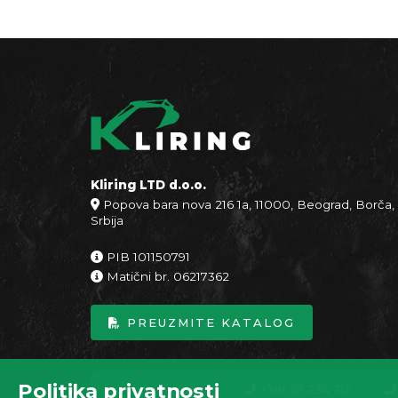
Kliring LTD d.o.o.
Popova bara nova 216 1a, 11000, Beograd, Borča,
Srbija
PIB 101150791
Matični br. 06217362
PREUZMITE KATALOG
Politika privatnosti
+381 63 234 312