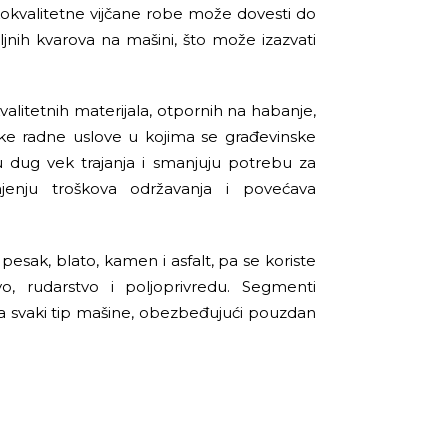
skokvalitetne vijčane robe može dovesti do
jnih kvarova na mašini, što može izazvati
litetnih materijala, otpornih na habanje,
ške radne uslove u kojima se građevinske
u dug vek trajanja i smanjuju potrebu za
enju troškova održavanja i povećava
 pesak, blato, kamen i asfalt, pa se koriste
vo, rudarstvo i poljoprivredu. Segmenti
za svaki tip mašine, obezbeđujući pouzdan