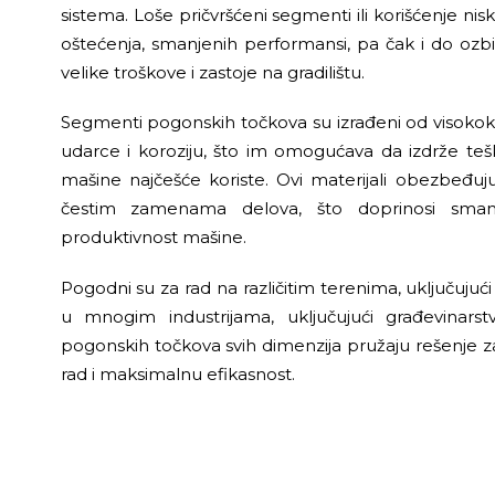
sistema. Loše pričvršćeni segmenti ili korišćenje ni
oštećenja, smanjenih performansi, pa čak i do ozbil
velike troškove i zastoje na gradilištu.
Segmenti pogonskih točkova su izrađeni od visokokva
udarce i koroziju, što im omogućava da izdrže te
mašine najčešće koriste. Ovi materijali obezbeđuj
čestim zamenama delova, što doprinosi smanj
produktivnost mašine.
Pogodni su za rad na različitim terenima, uključujući
u mnogim industrijama, uključujući građevinarst
pogonskih točkova svih dimenzija pružaju rešenje 
rad i maksimalnu efikasnost.