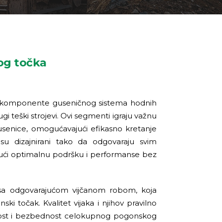
og točka
e komponente guseničnog sistema hodnih
gi teški strojevi. Ovi segmenti igraju važnu
enice, omogućavajući efikasno kretanje
su dizajnirani tako da odgovaraju svim
jući optimalnu podršku i performanse bez
sa odgovarajućom vijčanom robom, koja
ki točak. Kvalitet vijaka i njihov pravilno
jnost i bezbednost celokupnog pogonskog