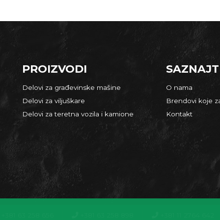
PROIZVODI
SAZNAJT
Delovi za građevinske mašine
O nama
Delovi za viljuškare
Brendovi koje 
Delovi za teretna vozila i kamione
Kontakt
+381 63 258 656
+381 63 258 898
+381 11 2764 642