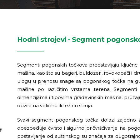
Hodni strojevi - Segment pogonsk
Segmenti pogonskih točkova predstavljaju ključn
mašina, kao što su bageri, buldozeri, rovokopači i dru
ulogu u prenosu snage sa pogonskog točka na gus
mašine po različitim vrstama terena. Segmenti 
dimenzijama i tipovima građevinskih mašina, pruža
obzira na veličinu ili težinu stroja.
Svaki segment pogonskog točka dolazi zajedno 
obezbeđuje čvrsto i sigurno pričvršćivanje na pogons
postavljanje od suštinskog su značaja za dugotra