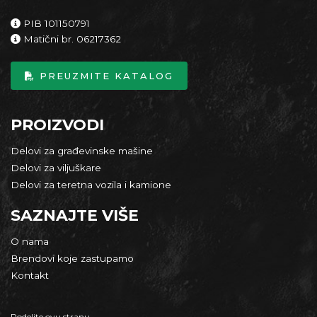
PIB 101150791
Matični br. 06217362
PREUZMITE KATALOG
PROIZVODI
Delovi za građevinske mašine
Delovi za viljuškare
Delovi za teretna vozila i kamione
SAZNAJTE VIŠE
O nama
Brendovi koje zastupamo
Kontakt
Podelite ovu stranu