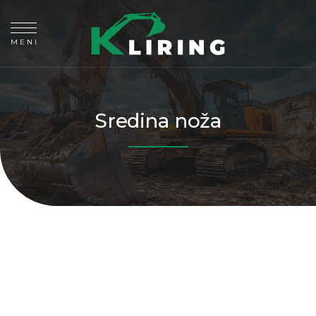
MENI
Sredina noža