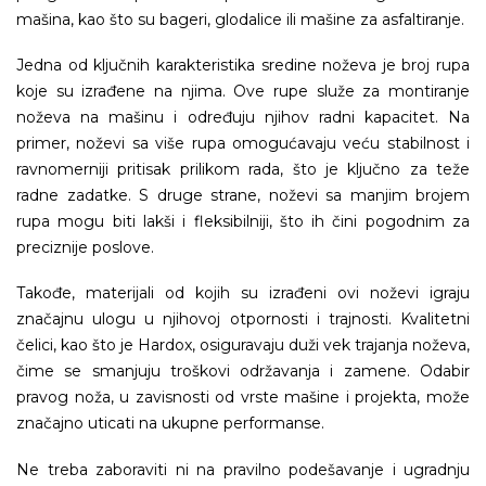
mašina, kao što su bageri, glodalice ili mašine za asfaltiranje.
Jedna od ključnih karakteristika sredine noževa je broj rupa
koje su izrađene na njima. Ove rupe služe za montiranje
noževa na mašinu i određuju njihov radni kapacitet. Na
primer, noževi sa više rupa omogućavaju veću stabilnost i
ravnomerniji pritisak prilikom rada, što je ključno za teže
radne zadatke. S druge strane, noževi sa manjim brojem
rupa mogu biti lakši i fleksibilniji, što ih čini pogodnim za
preciznije poslove.
Takođe, materijali od kojih su izrađeni ovi noževi igraju
značajnu ulogu u njihovoj otpornosti i trajnosti. Kvalitetni
čelici, kao što je Hardox, osiguravaju duži vek trajanja noževa,
čime se smanjuju troškovi održavanja i zamene. Odabir
pravog noža, u zavisnosti od vrste mašine i projekta, može
značajno uticati na ukupne performanse.
Ne treba zaboraviti ni na pravilno podešavanje i ugradnju