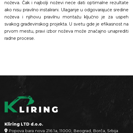
noževa. Čak i najbolji noževi neće dati optimalne rezultate
ako nisu pravilno instalirani. Ulaganje u odgovarajuće sredine
noževa i njihovu pravilnu montažu ključno je za uspeh
svakog građevinskog projekta. U svetu gde je efikasnost na
prvom mestu, pravi izbor noževa može značajno unaprediti
radne procese.
Kliring LTD d.o.o.
Popova bara nova 216 1a, 11000, Beograd, Borča, Srbija