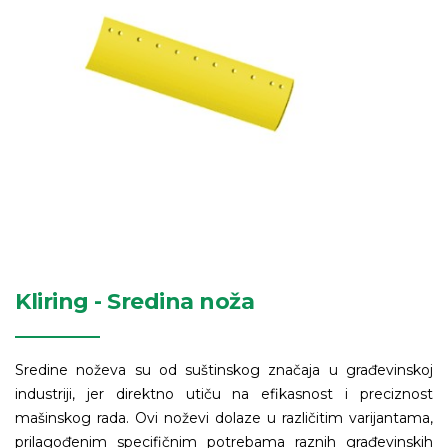
Kliring - Sredina noža
Sredine noževa su od suštinskog značaja u građevinskoj
industriji, jer direktno utiču na efikasnost i preciznost
mašinskog rada. Ovi noževi dolaze u različitim varijantama,
prilagođenim specifičnim potrebama raznih građevinskih