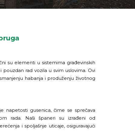
opruga
jučni su elementi u sistemima građevinskih
i pouzdan rad vozila u svim uslovima. Ovi
, smanjenju habanja i produženju životnog
e napetosti gusenica, čime se sprečava
kom rada. Naši španeri su izrađeni od
rećenja i spoljašnje uticaje, osiguravajući