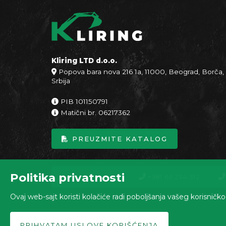
Kliring LTD d.o.o.
Popova bara nova 216 1a, 11000, Beograd, Borča,
Srbija
PIB 101150791
Matični br. 06217362
PREUZMITE KATALOG
Politika privatnosti
+381 63 234 312
Ovaj web-sajt koristi kolačiće radi poboljšanja vašeg korisničk
PRIHVATAM USLOVE KORIŠĆENJA