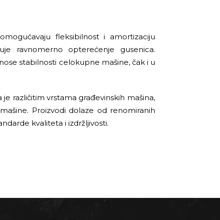
mogućavaju fleksibilnost i amortizaciju
đuje ravnomerno opterećenje gusenica.
nose stabilnosti celokupne mašine, čak i u
e različitim vrstama građevinskih mašina,
 mašine. Proizvodi dolaze od renomiranih
darde kvaliteta i izdržljivosti.