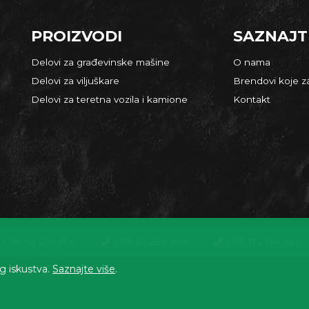
PROIZVODI
SAZNAJT
Delovi za građevinske mašine
O nama
Delovi za viljuškare
Brendovi koje 
Delovi za teretna vozila i kamione
Kontakt
+381 63 258 656
+381 63 258 898
+381 11 2764 642
og iskustva.
Saznajte više
.