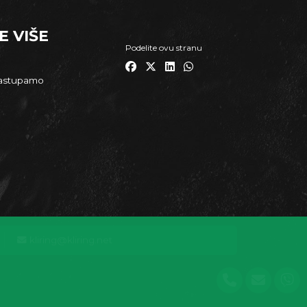
E VIŠE
Podelite ovu stranu
zastupamo
kliring@kliring.net