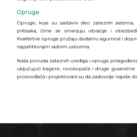
Opruge
Opruge, koje su sastavni deo zateznih sistema, o
pritisaka, čime se smanjuju vibracije i obezbe
Kvalitetne opruge pružaju dodatnu sigurnost i dopri
najzahtevnijim radnim uslovima.
Naša ponuda zateznih uređaja i opruga prilagođena j
uključujući bagere, rovokopače i druge gusenične
proizvođača i projektovani su da zadovolje najviše stan