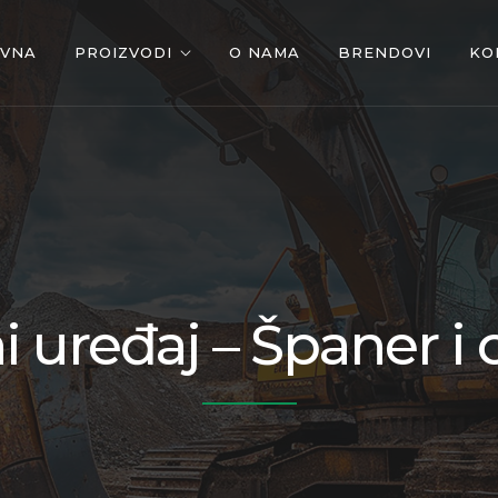
OVNA
PROIZVODI
O NAMA
BRENDOVI
KO
i uređaj – Španer i