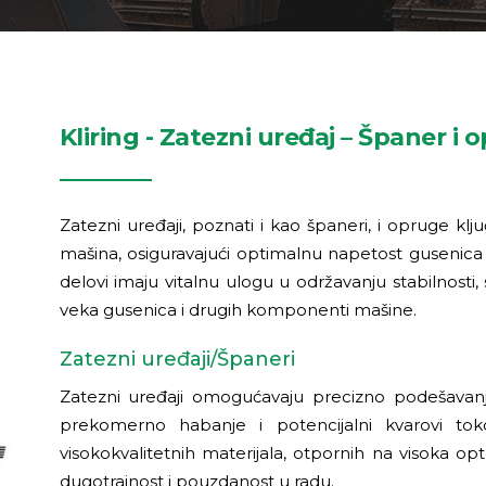
Kliring - Zatezni uređaj – Španer i 
Zatezni uređaji, poznati i kao španeri, i opruge kl
mašina, osiguravajući optimalnu napetost gusenica 
delovi imaju vitalnu ulogu u održavanju stabilnosti
veka gusenica i drugih komponenti mašine.
Zatezni uređaji/Španeri
Zatezni uređaji omogućavaju precizno podešavanj
prekomerno habanje i potencijalni kvarovi to
visokokvalitetnih materijala, otpornih na visoka opte
dugotrajnost i pouzdanost u radu.